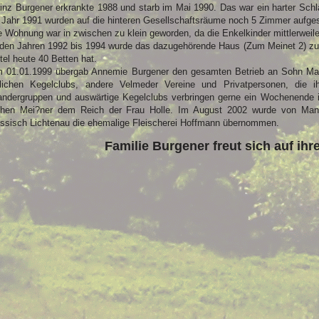
inz Burgener erkrankte 1988 und starb im Mai 1990. Das war ein harter Schla
 Jahr 1991 wurden auf die hinteren Gesellschaftsräume noch 5 Zimmer aufges
e Wohnung war in zwischen zu klein geworden, da die Enkelkinder mittlerweile
 den Jahren 1992 bis 1994 wurde das dazugehörende Haus (Zum Meinet 2) z
tel heute 40 Betten hat.
 01.01.1999 übergab Annemie Burgener den gesamten Betrieb an Sohn Man
tlichen Kegelclubs, andere Velmeder Vereine und Privatpersonen, die ih
ndergruppen und auswärtige Kegelclubs verbringen gerne ein Wochenende
hen Mei?ner dem Reich der Frau Holle. Im August 2002 wurde von Man
ssisch Lichtenau die ehemalige Fleischerei Hoffmann übernommen.
Familie Burgener freut sich auf ih