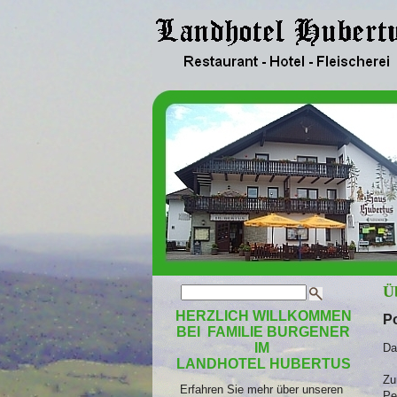
Ü
HERZLICH WILLKOMMEN
Po
BEI FAMILIE BURGENER
IM
Da
LANDHOTEL HUBERTUS
Zu
Erfahren Sie mehr über unseren
Pe