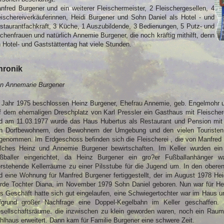
nfred Burgener und ein weiterer Fleischermeister, 2 Fleischergesellen, 4
eischereiverkäuferinnen, Heidi Burgener und Sohn Daniel als Hotel - und
staurantfachkraft, 3 Küche, 1 Auszubildende, 3 Bedienungen, 5 Putz- und
chenfrauen und natürlich Annemie Burgener, die noch kräftig mithilft, denn
n Hotel- und Gaststättentag hat viele Stunden.
hronik
n Annemarie Burgener
 Jahr 1975 beschlossen Heinz Burgener, Ehefrau Annemie, geb. Engelmohr 
f dem ehemaligen Dreschplatz von Karl Pressler ein Gasthaus mit Fleischer
d am 11.03.1977 wurde das Haus Hubertus als Restaurant und Pension mit 
n Dorfbewohnern, den Bewohnern der Umgebung und den vielen Touristen,
genommen. Im Erdgeschoss befinden sich die Fleischerei , die von Manfred 
lches Heinz und Annemie Burgener bewirtschaften. Im Keller wurden ein
ßballer eingerichtet, da Heinz Burgener ein gro?er Fußballanhänger wa
erstehende Kellerräume zu einer Pilsstube für die Jugend um. In den obe
d eine Wohnung für Manfred Burgener fertiggestellt, der im August 1978 He
rde Tochter Diana, im November 1979 Sohn Daniel geboren. Nun war für He
s Geschäft hatte sich gut eingelaufen, eine Schwiegertochter war im Haus 
fgrund großer Nachfrage eine Doppel-Kegelbahn im Keller geschaffen.
sellschaftsräume, die inzwischen zu klein geworden waren, noch ein Rau
hlhaus erweitert. Dann kam für Familie Burgener eine schwere Zeit.