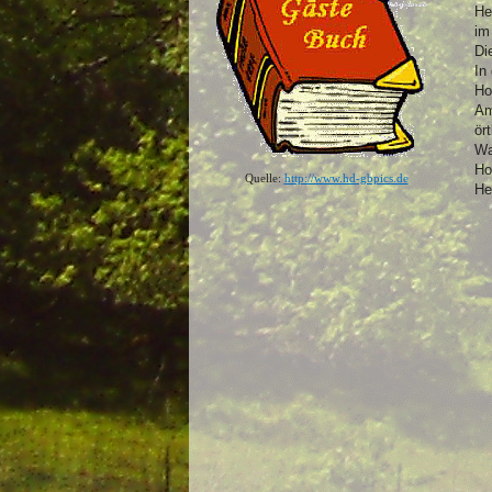
He
im
Di
In
Ho
Am
ör
Wa
Ho
Quelle:
http://www.hd-gbpics.de
He