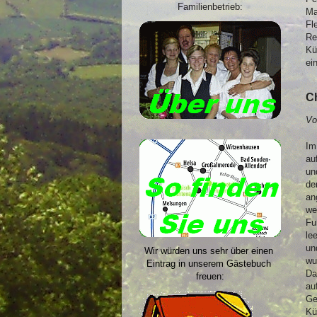
Familienbetrieb:
Ma
Fl
Re
Kü
ei
C
Vo
Im
au
un
de
an
we
Fu
le
un
Wir würden uns sehr über einen
wu
Eintrag in unserem Gästebuch
Da
freuen:
au
Ge
Kü